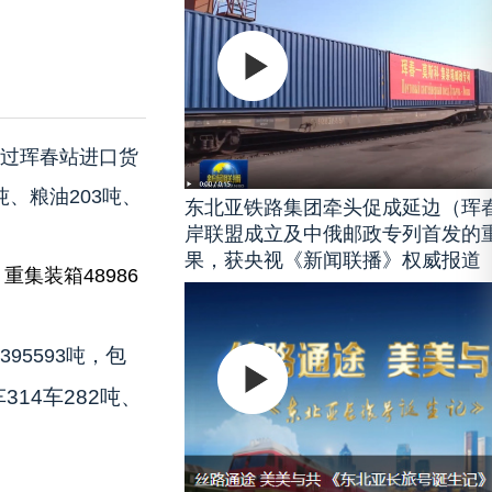
通过珲春站进口货
吨、粮油203吨、
东北亚铁路集团牵头促成延边（珲
岸联盟成立及中俄邮政专列首发的
果，获央视《新闻联播》权威报道
重集装箱48986
包
95593吨，
314车282吨
、