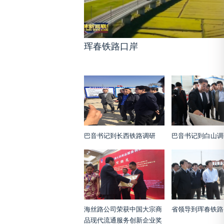
珲春铁路口岸
巴音书记到长西铁路调研
巴音书记到白山调
海丝路公司荣获中国大宗商
省领导到珲春铁路
品现代流通服务创新企业奖