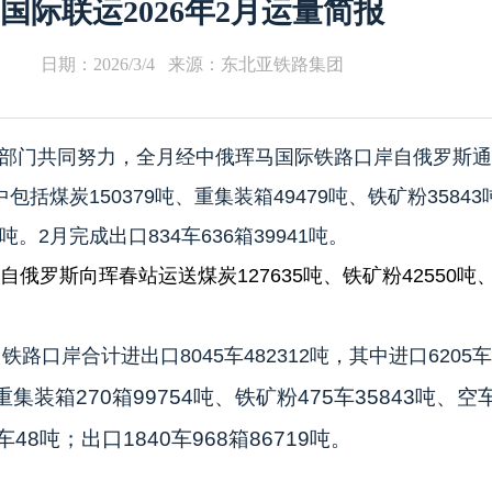
国际联运2026年2月运量简报
日期：2026/3/4 来源：东北亚铁路集团
各部门共同努力，全月经中俄珲马国际铁路口岸自俄罗斯
包括煤炭150379吨、重集装箱49479吨、铁矿粉35843
。2月完成出口834车636箱39941吨。
自俄罗斯向珲春站运送煤炭127635吨、铁矿粉42550吨、
马铁路口岸合计进出口8045车482312吨，其中进口6205车3
重集装箱270箱99754吨、铁矿粉475车35843吨、空车
48吨；出口1840车968箱86719吨。