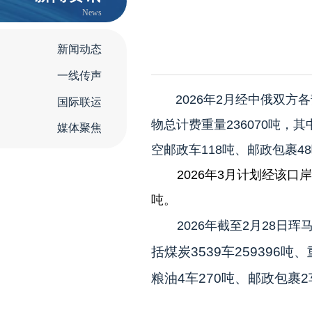
News
新闻动态
一线传声
2026年2月经中俄双方
国际联运
物总计费重量236070吨，其中
媒体聚焦
空邮政车118吨、邮政包裹48吨
2026年3月计划经该口岸
吨。
2026年截至2月28日珲
括煤炭3539车259396吨、
粮油4车270吨、邮政包裹2车